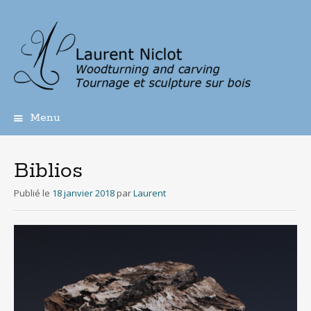
Menu
Aller
au
contenu
Biblios
principal
Publié le
18 janvier 2018
par
Laurent