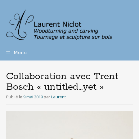
Menu
Aller
au
contenu
Collaboration avec Trent
principal
Bosch « untitled…yet »
Publié le
9 mai 2019
par
Laurent