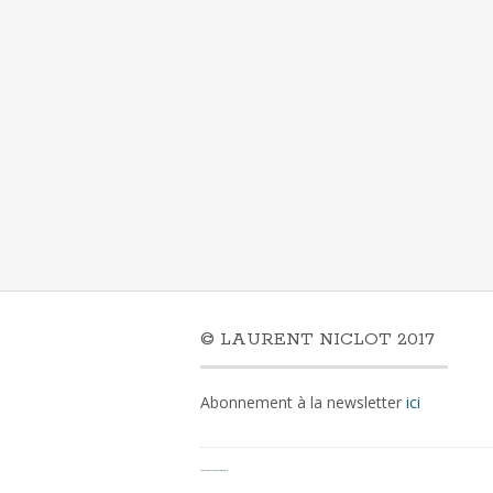
© LAURENT NICLOT 2017
Abonnement à la newsletter
ici
Fièrement propulsé par
WordPress
&
Portfolio