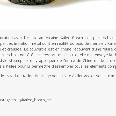
oration avec l’artiste américaine Kailee Bosch. Les parties blan
parties imitation métal sont en réalité du bois de merisier. Kai
e et creusée. Le couvercle est en chêne recouvert d’une feuille d
arties bois ont été laissées brutes. Ensuite, elle m’a envoyé la 
style steampunk et y appliquer de l’encre de Chine et de la cir
ière à Kailee pour lui permettre d’assembler tous les éléments co
e travail de Kailee Bosch, je vous invite à aller visiter son site int
nstagram : @kailee_bosch_art