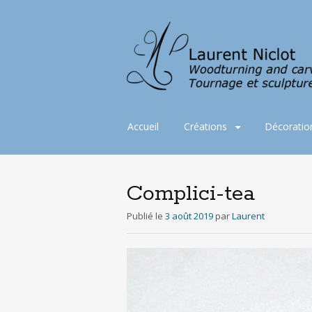
Aller
Accueil
Créations
Décoratio
au
contenu
principal
Complici-tea
Publié le
3 août 2019
par
Laurent