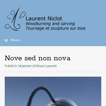
Menu
Aller
au
contenu
Nove sed non nova
principal
Publié le
18 janvier 2018
par
Laurent