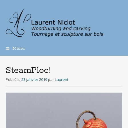
Menu
Aller
au
contenu
SteamPloc!
principal
Publié le
23 janvier 2019
par
Laurent