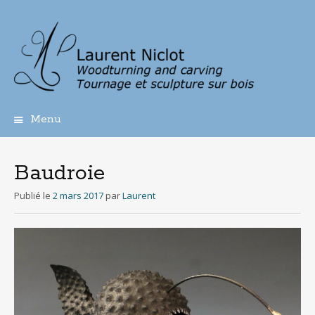
Menu
Aller
au
contenu
Baudroie
principal
Publié le
2 mars 2017
par
Laurent