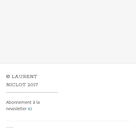
© LAURENT
NICLOT 2017
Abonnement à la
newsletter
ici
Fièrement propulsé par
WordPress
&
Portfolio