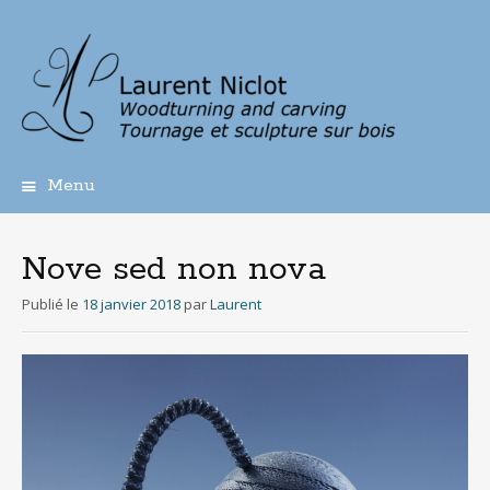
Menu
Aller
au
contenu
Nove sed non nova
principal
Publié le
18 janvier 2018
par
Laurent