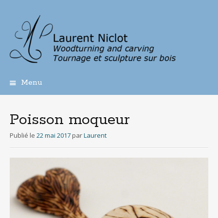
Menu
Aller
au
contenu
Poisson moqueur
principal
Publié le
22 mai 2017
par
Laurent