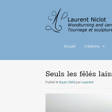
Aller
Accueil
Créations
au
contenu
principal
Seuls les fêlés la
Publié le
8 juin 2020
par
Laurent