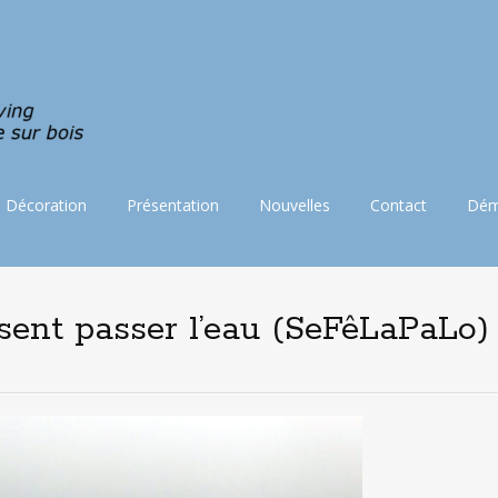
Décoration
Présentation
Nouvelles
Contact
Dém
issent passer l’eau (SeFêLaPaLo)