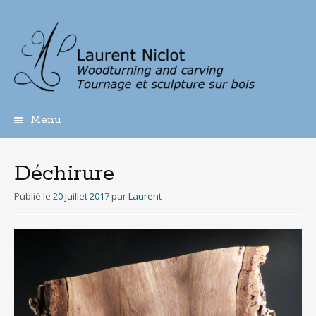
Menu
Aller
au
contenu
Déchirure
principal
Publié le
20 juillet 2017
par
Laurent