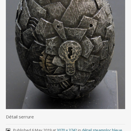
Détail serrure
Published
6 May 2019
at
3070 × 3742
in
détail steamploc bleue