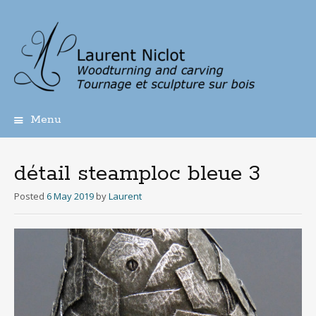
Menu
Skip
to
content
détail steamploc bleue 3
Posted
6 May 2019
by
Laurent